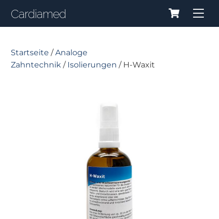
Cart
Skip
Cardiamed
Me
to
content
Startseite
/
Analoge
Zahntechnik
/
Isolierungen
/ H-Waxit