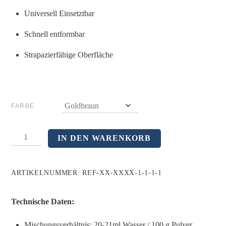
Universell Einsetztbar
Schnell entformbar
Strapazierfähige Oberfläche
FARBE
BIO-
IN DEN WARENKORB
STONE
SPEED
ARTIKELNUMMER:
REF-XX-XXXX-1-1-1-1
(SUPERHARTGIPS
KL.
IV)
Technische Daten:
-
20KG
Mischungsverhältnis: 20-21ml Wasser / 100 g Pulver