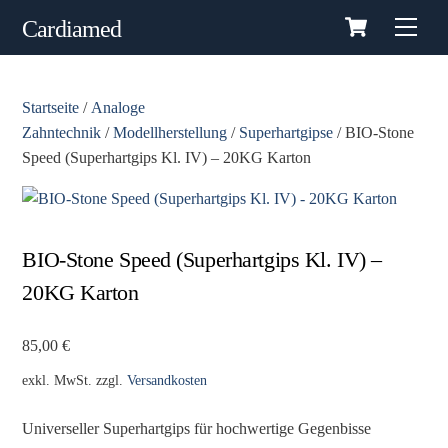
Cart
Skip
Men
Cardiamed
to
content
Startseite
/
Analoge
Zahntechnik
/
Modellherstellung
/
Superhartgipse
/ BIO-Stone
Speed (Superhartgips Kl. IV) – 20KG Karton
BIO-Stone Speed (Superhartgips Kl. IV) –
20KG Karton
85,00
€
exkl. MwSt.
zzgl.
Versandkosten
Universeller Superhartgips für hochwertige Gegenbisse