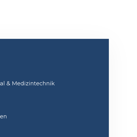
al & Medizintechnik
8
den