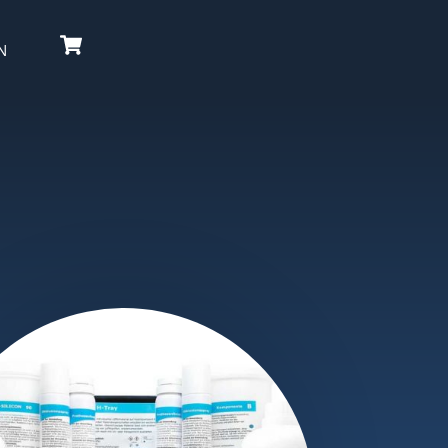
Cart
N